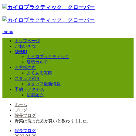
menu
トップページ
ごあいさつ
MENU
カイロプラクティック
姿勢カルテ
お客様の声
よくある質問
スタッフ紹介
スタッフ最新情報
予約・アクセス
店舗紹介
ホーム
ブログ
院長ブログ
野菜は洗った方が良いと教わりました。
院長ブログ