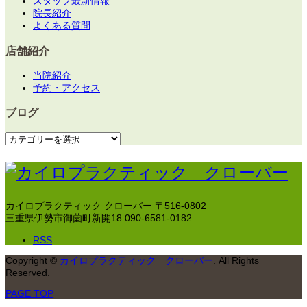
スタッフ最新情報
院長紹介
よくある質問
店舗紹介
当院紹介
予約・アクセス
ブログ
ブ
ロ
グ
カイロプラクティック クローバー
〒516-0802
三重県伊勢市御薗町新開18
090-6581-0182
RSS
Copyright
©
カイロプラクティック クローバー
. All Rights
Reserved.
PAGE TOP