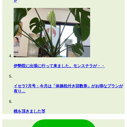
✨
伊勢院に出張に行って来ました。モンステラが・・
イセラ7月号：今月は「体操枕付き回数券」がお得なプランが
有り…
桃を頂きました🍑