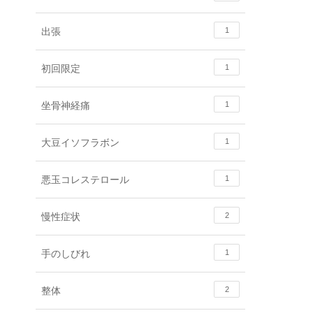
出張
1
初回限定
1
坐骨神経痛
1
大豆イソフラボン
1
悪玉コレステロール
1
慢性症状
2
手のしびれ
1
整体
2