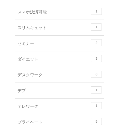
スマホ決済可能
1
スリムキュット
1
セミナー
2
ダイエット
3
デスクワーク
6
デブ
1
テレワーク
1
プライベート
5