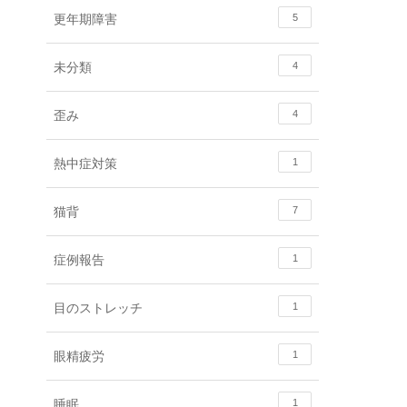
更年期障害
5
未分類
4
歪み
4
熱中症対策
1
猫背
7
症例報告
1
目のストレッチ
1
眼精疲労
1
睡眠
1