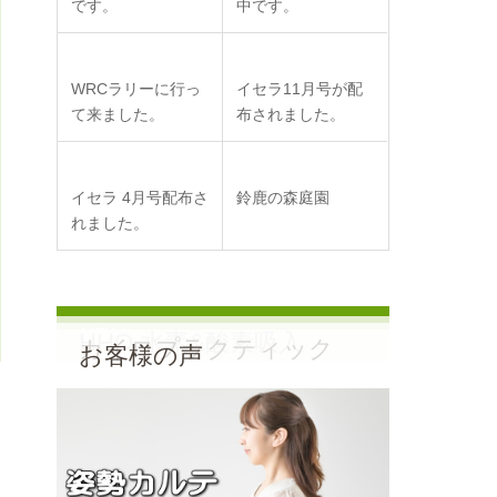
です。
中です。
WRCラリーに行っ
イセラ11月号が配
て来ました。
布されました。
イセラ 4月号配布さ
鈴鹿の森庭園
れました。
MENU
HHO 水素&酸素吸入
カイロプラクティック
お客様の声