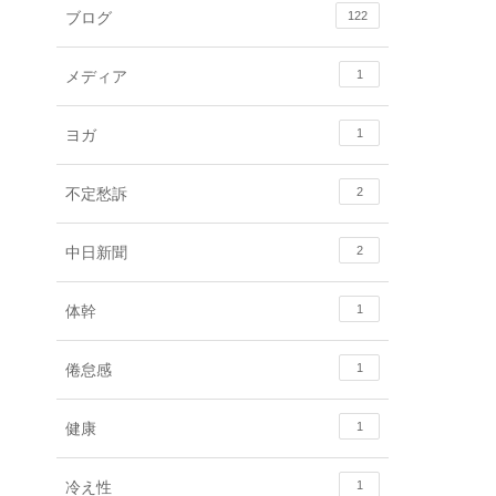
ブログ
122
メディア
1
ヨガ
1
不定愁訴
2
中日新聞
2
体幹
1
倦怠感
1
健康
1
冷え性
1